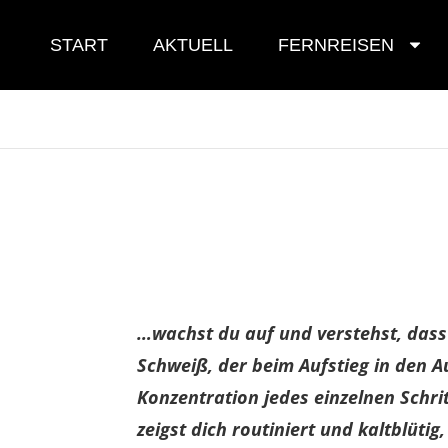
Skip
to
START
AKTUELL
FERNREISEN
content
…wachst du auf und verstehst, dass d
Schweiß, der beim Aufstieg in den A
Konzentration jedes einzelnen Schri
zeigst dich routiniert und kaltblüti