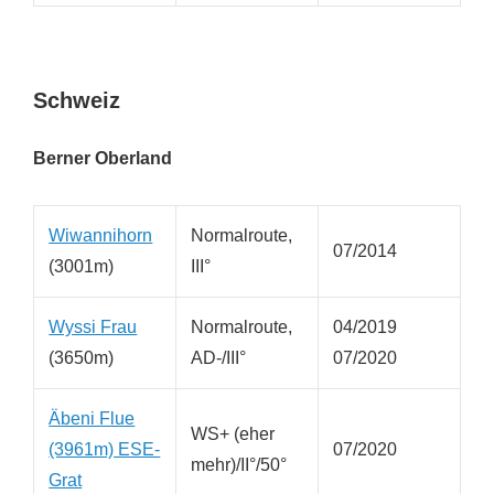
Schweiz
Berner Oberland
Wiwannihorn
Normalroute,
07/2014
(3001m)
III°
Wyssi Frau
Normalroute,
04/2019
(3650m)
AD-/III°
07/2020
Äbeni Flue
WS+ (eher
(3961m) ESE-
07/2020
mehr)/II°/50°
Grat