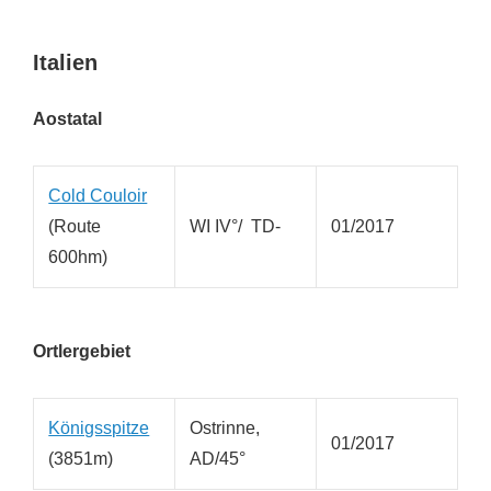
Italien
Aostatal
Cold Couloir
(Route
WI IV°/ TD-
01/2017
600hm)
Ortlergebiet
Königsspitze
Ostrinne,
01/2017
(3851m)
AD/45°