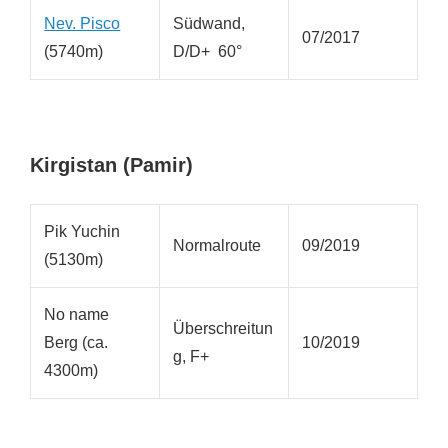
Nev. Pisco
Südwand,
07/2017
(5740m)
D/D+ 60°
Kirgistan (Pamir)
Pik Yuchin
Normalroute
09/2019
(5130m)
No name
Überschreitun
Berg (ca.
10/2019
g, F+
4300m)