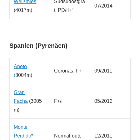
Weißmies
Südsüdostgra
07/2014
(4017m)
t, PD/II+°
Spanien (Pyrenäen)
Aneto
Coronas, F+
09/2011
(
3004m)
Gran
Facha
(3005
F+/I°
05/2012
m)
Monte
Perdido*
Normalroute
12/2011