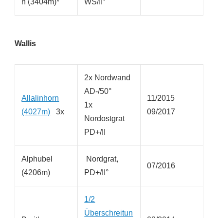
n (3404m)*
WS/II°
Wallis
2x Nordwand
AD-/50°
Allalinhorn
11/2015
1x
(4027m)
3x
09/2017
Nordostgrat
PD+/II
Alphubel
Nordgrat,
07/2016
(4206m)
PD+/II°
1/2
Überschreitun