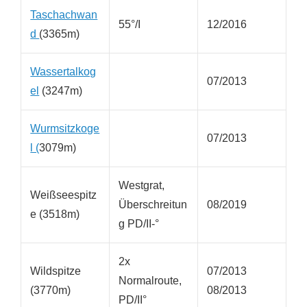
Taschachwan
55°/I
12/2016
d
(3365m)
Wassertalkog
07/2013
el
(3247m)
Wurmsitzkoge
07/2013
l (
3079m)
Westgrat,
Weißseespitz
Überschreitun
08/2019
e (3518m)
g PD/II-°
2x
Wildspitze
07/2013
Normalroute,
(3770m)
08/2013
PD/II°