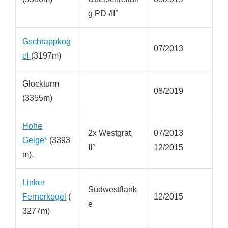
g PD-/II°
Gschrappkog
07/2013
el
(3197m)
Glockturm
08/2019
(3355m)
Hohe
2x Westgrat,
07/2013
Geige*
(3393
II°
12/2015
m),
Linker
Südwestflank
Fernerkogel
(
12/2015
e
3277m)