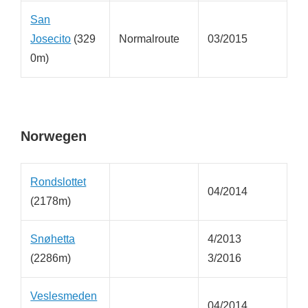
San
Josecito
(329
Normalroute
03/2015
0m)
Norwegen
Rondslottet
04/2014
(2178m)
Snøhetta
4/2013
(2286m)
3/2016
Veslesmeden
04/2014