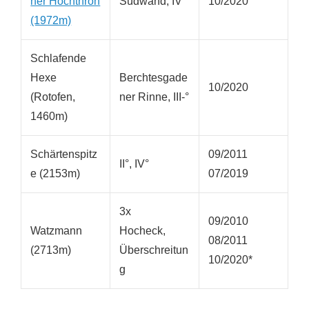
ner Hochthron
Südwand, IV°
10/2020
(1972m)
Schlafende
Hexe
Berchtesgade
10/2020
(Rotofen,
ner Rinne, III-°
1460m)
Schärtenspitz
09/2011
II°, IV°
e (2153m)
07/2019
3x
09/2010
Watzmann
Hocheck,
08/2011
(2713m)
Überschreitun
10/2020*
g