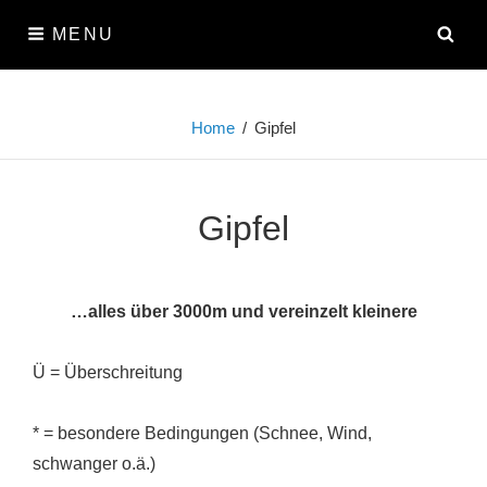
Skip
SE
MENU
to
content
Home
/
Gipfel
Gipfel
…alles über 3000m und vereinzelt kleinere
Ü = Überschreitung
* = besondere Bedingungen (Schnee, Wind,
schwanger o.ä.)