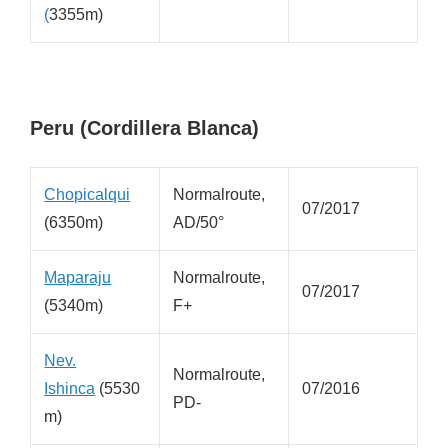
(
3355m)
Peru (Cordillera Blanca)
Chopicalqui
Normalroute,
07/2017
(6350m)
AD/50°
Maparaju
Normalroute,
07/2017
(5340m)
F+
Nev.
Normalroute,
Ishinca
(5530
07/2016
PD-
m)