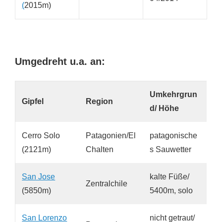
(
2015m)
Umgedreht u.a. an:
Umkehrgrun
Gipfel
Region
d/ Höhe
Cerro Solo
Patagonien/El
patagonische
(2121m)
Chalten
s Sauwetter
San Jose
kalte Füße/
Zentralchile
(5850m)
5400m, solo
San Lorenzo
nicht getraut/