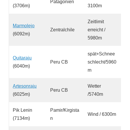
Patagonien
(3706m)
3100m
Zeitlimit
Marmolejo
Zentralchile
erreicht /
(6092m)
5980m
spät+Schnee
Quitaraju
Peru CB
schlecht/5960
(6040m)
m
Artesonraju
Wetter
Peru CB
(6025m)
/5740m
Pik Lenin
Pamir/Kirgista
Wind / 6300m
(7134m)
n