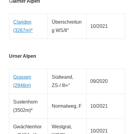
G
larner Alpen
Clariden
Überschreitun
10/2021
(3267m)*
g WS/II°
Urner Alpen
Grassen
Südwand,
09/2020
(2946m)
ZS-/ III+°
Sustenhorn
Normalweg, F
10/2021
(3502m)*
Gwächtenhor
Westgrat,
10/2021