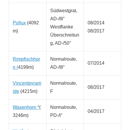
Südwestgrat,
AD-/III°
Pollux
(4092
08/2014
Westflanke
m)
08/2017
Überschreitun
g, AD-/50°
Rimpfischhor
Normalroute,
07/2014
n (
4199m)
AD-/III°
Vincentpyram
Normalroute,
08/2017
ide
(4215m)
F
Wasenhorn *
(
Normalroute,
04/2017
3246m)
PD-/I°