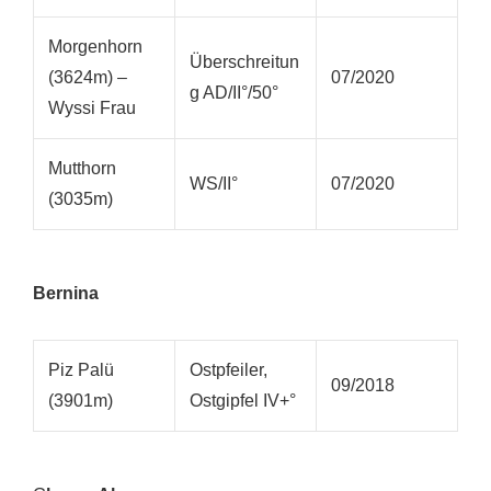
Morgenhorn
Überschreitun
(3624m) –
07/2020
g AD/II°/50°
Wyssi Frau
Mutthorn
WS/II°
07/2020
(3035m)
Bernina
Piz Palü
Ostpfeiler,
09/2018
(3901m)
Ostgipfel IV+°