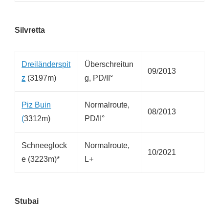
Silvretta
Dreiländerspit
Überschreitun
09/2013
z
(3197m)
g, PD/II°
Piz Buin
Normalroute,
08/2013
(
3312m)
PD/II°
Schneeglock
Normalroute,
10/2021
e (3223m)*
L+
Stubai