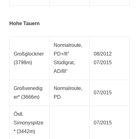
Hohe Tauern
Normalroute,
Großglockner
PD+/II°
08/2012
(3798m)
Stüdlgrat,
07/2015
AD/III°
Großvenedig
Normalroute,
07/2015
er* (3666m)
PD
Östl.
Simonyspitze
07/2015
* (3442m)