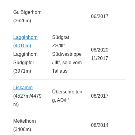
Gr. Bigerhorn
06/2017
(3626m)
Lagginhorn
Südgrat
(4010m)
ZS/III°
08/2020
Lagginhorn
Südwestrippe
11/2017
Südgipfel
/ III°, solo vom
(3971m)
Tal aus
Liskamm
Überschreitun
(4527m/4479
08/2017
g, AD/II°
m)
Mettelhorn
08/2014
(3406m)