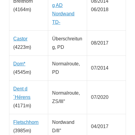
Breithorn
08/2014
g AD
(4164m)
06/2018
Nordwand
TD-
Castor
Überschreitun
08/2017
(4223m)
g, PD
Dom*
Normalroute,
07/2014
(4545m)
PD
Dent d
Normalroute,
´Hérens
07/2020
ZS/III°
(4171m)
Fletschhorn
Nordwand
04/2017
(3985m)
D/II°