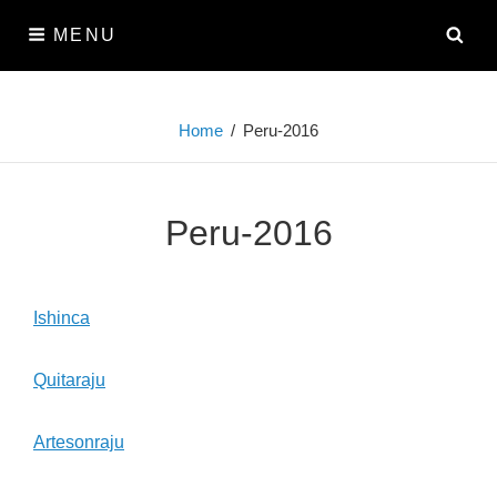
Skip
SE
MENU
to
content
Home
/
Peru-2016
Peru-2016
Ishinca
Quitaraju
Artesonraju