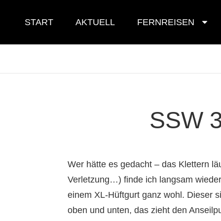
Skip
to
START
AKTUELL
FERNREISEN
content
SSW 31
Wer hätte es gedacht – das Klettern l
Verletzung…) finde ich langsam wieder z
einem XL-Hüftgurt ganz wohl. Dieser s
oben und unten, das zieht den Anseilpun