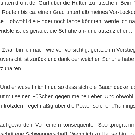
unten droht der Gurt über die Hüften zu rutschen. Beim 
ie Routen bis ca. einen Grad unterhalb meines Vor-Loc
se – obwohl die Finger noch lange könnten, werde ich n
ndste ist es gerade, die Schuhe an- und auszuziehen…
 Zwar bin ich nach wie vor vorsichtig, gerade im Vorstieg
uversicht ist zurück und dank der weichen Schuhe habe i
zuhalten.
 Und er wuselt nicht nur, so dass sich die Bauchdecke lu
haut mit seinen Füßchen gegen meine Leber. Und obwohl
h trotzdem regelmäßig über die Power solcher „Trainings
n faul geworden. Von einem konsequenten Sportprogram
rtgeschrittene Schwangerschaft. Wenn ich zu Hause bin u