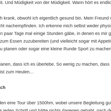
t. Und Müdigkeit von der Müdigkeit. Wann hört es endli
ich krank, obwohl ich eigentlich gesund bin. Mein Freund
nicht nachempfinden. Ich erkenne mich selbst weder phy
in paar Tage mal einige Stunden gäbe, in denen es mir gu
um Essen zuzubereiten (und vielleicht sogar mit Appeti
 zu planen oder sogar eine kleine Runde Sport zu machen
 planen, dass ich es überlebe. So wenig zu machen, da
 ist zum Heulen…
ach
den eine Tour über 1500hm, wobei unsere Begleitung gu
ss jeden Schritt und hätte nichts dagegen gehabt, nach 