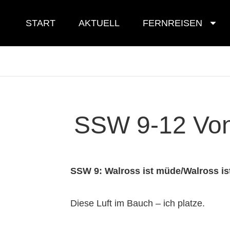
Skip
to
START
AKTUELL
FERNREISEN
content
SSW 9-12 Von
SSW 9: Walross ist müde/Walross ist
Diese Luft im Bauch – ich platze.