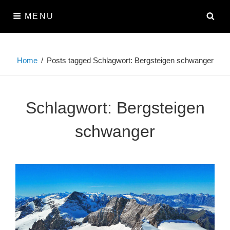
Skip
SE
MENU
to
content
Home
/
Posts tagged
Schlagwort:
Bergsteigen schwanger
Schlagwort:
Bergsteigen
schwanger