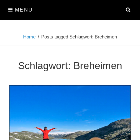
Skip
SE
MENU
to
content
Home
/
Posts tagged
Schlagwort:
Breheimen
Schlagwort:
Breheimen