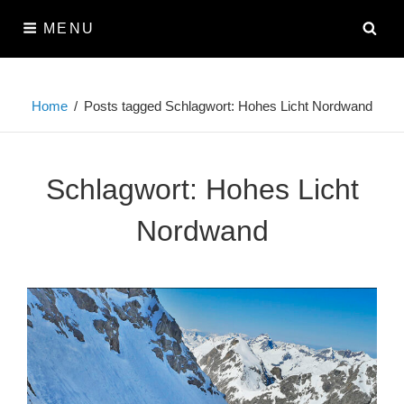
Skip
SE
MENU
to
content
Home
/
Posts tagged
Schlagwort:
Hohes Licht Nordwand
Schlagwort:
Hohes Licht
Nordwand