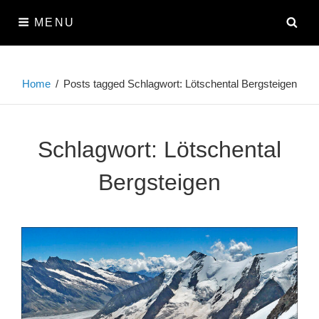
Skip
SE
MENU
to
content
Home
/
Posts tagged
Schlagwort:
Lötschental Bergsteigen
Schlagwort:
Lötschental
Bergsteigen