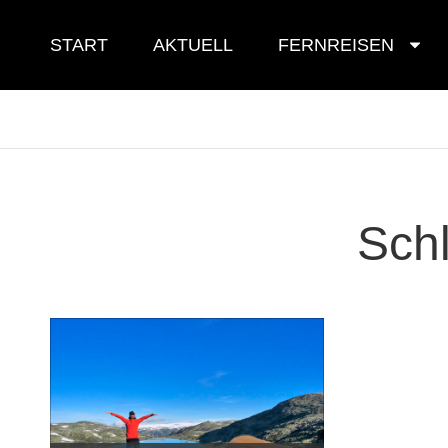
Skip
to
START
AKTUELL
FERNREISEN
content
Sch