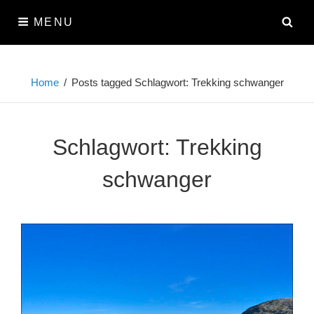
Skip
SE
MENU
to
content
Home
/
Posts tagged
Schlagwort:
Trekking schwanger
Schlagwort:
Trekking
schwanger