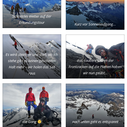
Schönstes Wetter auf der
Erkundungstour
Kurz vor Sonnenaufgang…
Es wird steiniger und dort, wo ich
das saubere Setzen der
stehe gibt es keinen gescheiten
Frontzacken auf die Platten haben
Halt mehr – wir holen das Seil
wir nun geübt…
raus
nach unten geht es entspannt
die Gang