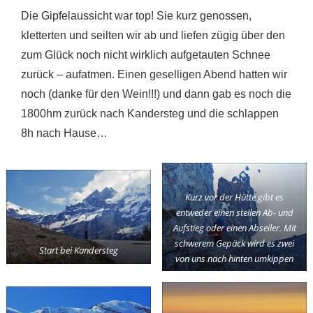
Die Gipfelaussicht war top! Sie kurz genossen,
kletterten und seilten wir ab und liefen zügig über den
zum Glück noch nicht wirklich aufgetauten Schnee
zurück – aufatmen. Einen geselligen Abend hatten wir
noch (danke für den Wein!!!) und dann gab es noch die
1800hm zurück nach Kandersteg und die schlappen
8h nach Hause…
Kurz vor der Hütte gibt es
entweder einen steilen Ab- und
Aufstieg oder einen Abseiler. Mit
schwerem Gepäck wird es zwei
Start bei Kandersteg
von uns nach hinten umkippen