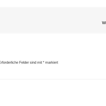
Next
Wa
Post
Erforderliche Felder sind mit
*
markiert