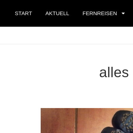
Skip
to
START
AKTUELL
FERNREISEN
content
alles