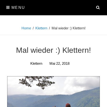
Skip
SE
MENU
to
content
Home
/
Klettern
/
Mal wieder :) Klettern!
Mal wieder :) Klettern!
Klettern
Mai 22, 2018