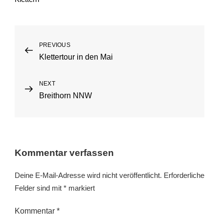
Beitragsnavigation
PREVIOUS
Previous
Klettertour in den Mai
Post
NEXT
Next
Breithorn NNW
Post
Kommentar verfassen
Deine E-Mail-Adresse wird nicht veröffentlicht.
Erforderliche
Felder sind mit
*
markiert
Kommentar
*