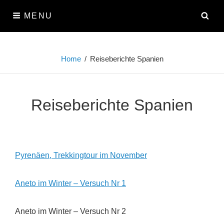
Skip
SE
MENU
to
content
Home
/
Reiseberichte Spanien
Reiseberichte Spanien
Pyrenäen, Trekkingtour im November
Aneto im Winter – Versuch Nr 1
Aneto im Winter – Versuch Nr 2