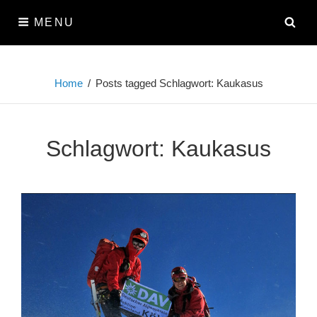
Skip
SE
MENU
to
content
Home
/
Posts tagged
Schlagwort:
Kaukasus
Schlagwort:
Kaukasus