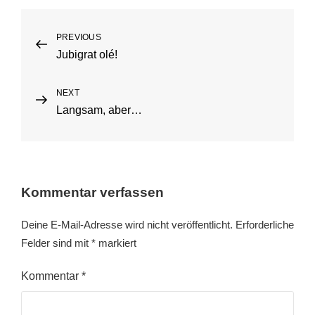
Beitragsnavigation
PREVIOUS
Previous
Jubigrat olé!
Post
NEXT
Next
Langsam, aber…
Post
Kommentar verfassen
Deine E-Mail-Adresse wird nicht veröffentlicht.
Erforderliche
Felder sind mit
*
markiert
Kommentar
*