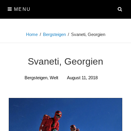
Skip
SE
MENU
to
content
Home
/
Bergsteigen
/
Svaneti, Georgien
Svaneti, Georgien
Bergsteigen
,
Welt
August 11, 2018