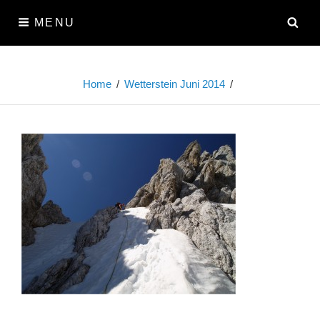
Skip
SE
MENU
to
content
Home
/
Wetterstein Juni 2014
/