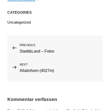
CATEGORIES
Uncategorized
Beitragsnavigation
PREVIOUS
Previous
Stadt&Land – Fotos
Post
NEXT
Next
Allalinhorn (4027m)
Post
Kommentar verfassen