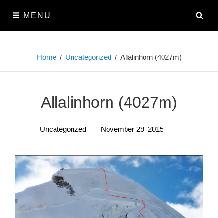
Skip
SE
MENU
to
content
Home
/
Uncategorized
/
Allalinhorn (4027m)
Allalinhorn (4027m)
Uncategorized
November 29, 2015