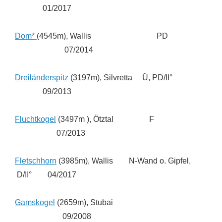
01/2017
Dom*
(4545m), Wallis PD
07/2014
Dreiländerspitz
(3197m), Silvretta Ü, PD/II°
09/2013
Fluchtkogel
(3497m ), Ötztal F
07/2013
Fletschhorn
(3985m), Wallis N-Wand o. Gipfel,
D/II° 04/2017
Gamskogel
(2659m), Stubai
09/2008