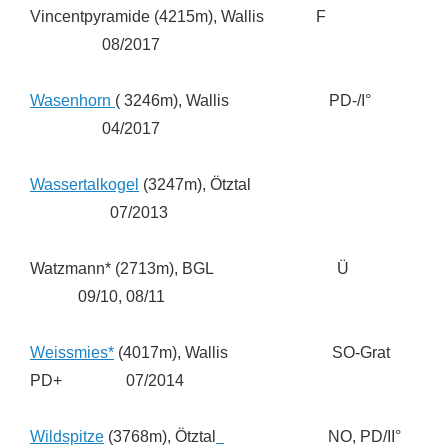
Vincentpyramide (4215m), Wallis F
08/2017
Wasenhorn
( 3246m), Wallis PD-/I°
04/2017
Wassertalkogel
(3247m), Ötztal
07/2013
Watzmann* (2713m), BGL Ü
09/10, 08/11
Weissmies*
(4017m), Wallis SO-Grat
PD+ 07/2014
Wildspitze
(3768m), Ötztal
NO, PD/II°