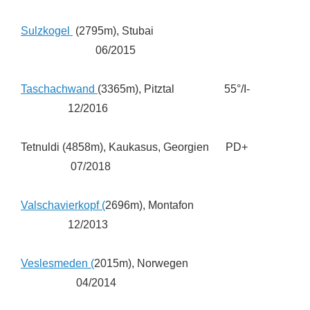
Sulzkogel
(2795m), Stubai
06/2015
Taschachwand
(3365m), Pitztal 55°/I-
12/2016
Tetnuldi (4858m), Kaukasus, Georgien PD+
07/2018
Valschavierkopf (
2696m), Montafon
12/2013
Veslesmeden (
2015m), Norwegen
04/2014