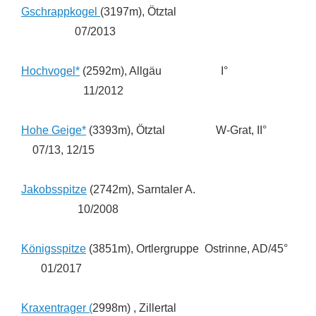
Gschrappkogel
(3197m), Ötztal
07/2013
Hochvogel*
(2592m), Allgäu I°
11/2012
Hohe Geige*
(3393m), Ötztal W-Grat, II°
07/13, 12/15
Jakobsspitze
(2742m), Sarntaler A.
10/2008
Königsspitze
(3851m), Ortlergruppe Ostrinne, AD/45°
01/2017
Kraxentrager (
2998m) , Zillertal