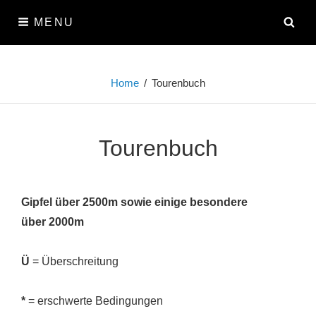
Skip
SE
MENU
to
content
Home
/
Tourenbuch
Tourenbuch
Gipfel über 2500m sowie einige besondere
über 2000m
Ü
= Überschreitung
*
= erschwerte Bedingungen