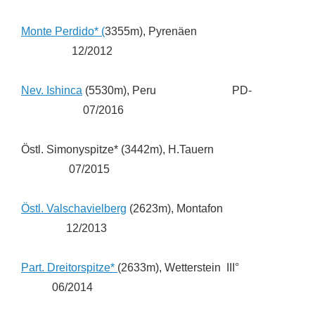
Monte Perdido* (
3355m), Pyrenäen
12/2012
Nev. Ishinca
(5530m), Peru PD-
07/2016
Östl. Simonyspitze* (3442m), H.Tauern
07/2015
Östl. Valschavielberg
(2623m), Montafon
12/2013
Part. Dreitorspitze*
(2633m), Wetterstein III°
06/2014