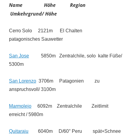
Name Höhe Region
Umkehrgrund/ Höhe
Cerro Solo 2121m El Chalten
patagonisches Sauwetter
San Jose
5850m Zentralchile, solo kalte Füße/
5300m
San Lorenzo
3706m Patagonien zu
anspruchsvoll/ 3100m
Marmolejo
6092m Zentralchile Zeitlimit
erreicht / 5980m
Quitaraju
6040m D/60° Peru spät+Schnee