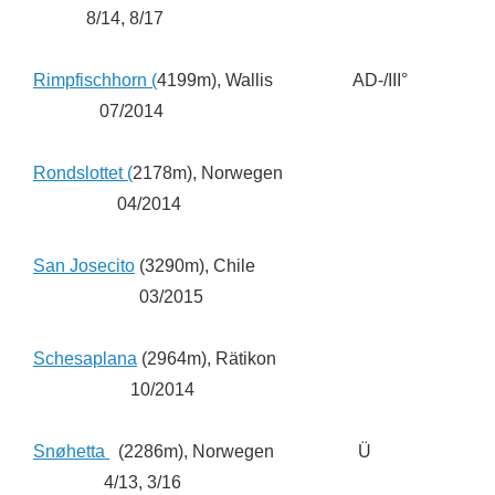
8/14, 8/17
Rimpfischhorn (
4199m), Wallis AD-/III°
07/2014
Rondslottet (
2178m), Norwegen
04/2014
San Josecito
(3290m), Chile
03/2015
Schesaplana
(2964m), Rätikon
10/2014
Snøhetta
(2286m), Norwegen Ü
4/13, 3/16