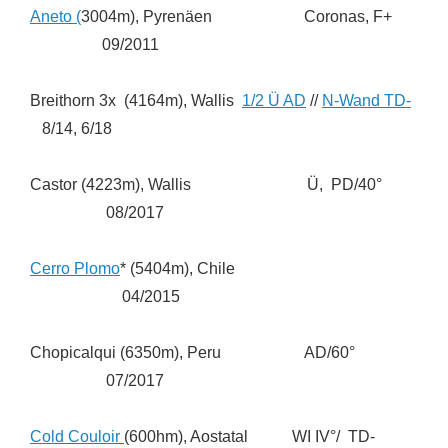
Aneto (
3004m), Pyrenäen Coronas, F+
09/2011
Breithorn 3x (4164m), Wallis
1/2 Ü AD
//
N-Wand TD-
8/14, 6/18
Castor (4223m), Wallis Ü, PD/40°
08/2017
Cerro Plomo
* (5404m), Chile
04/2015
Chopicalqui (6350m), Peru AD/60°
07/2017
Cold Couloir
(600hm), Aostatal WI IV°/ TD-