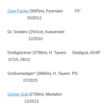
Gran Facha
(3005m), Pyrenäen F/I°
05/2012
Gr. Solstein (2541m), Karwendel
12/2010
Großglockner (3798m), H. Tauern Stüdlgrat, AD/III°
07/15, 08/12
Großvenediger* (3666m), H. Tauern PD
07/2015
Grüner Grat
(2708m), Montafon
12/2013