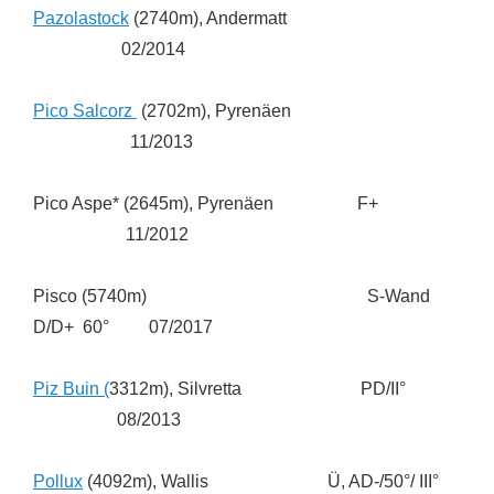
Pazolastock
(2740m), Andermatt
02/2014
Pico Salcorz
(2702m), Pyrenäen
11/2013
Pico Aspe* (2645m), Pyrenäen F+
11/2012
Pisco (5740m) S-Wand
D/D+ 60° 07/2017
Piz Buin (
3312m), Silvretta PD/II°
08/2013
Pollux
(4092m), Wallis Ü, AD-/50°/ III°