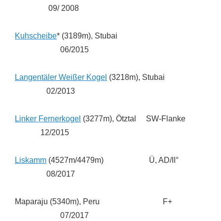
09/ 2008
Kuhscheibe
* (3189m), Stubai
06/2015
Langentäler Weißer Kogel
(3218m), Stubai
02/2013
Linker Fernerkogel
(3277m), Ötztal SW-Flanke
12/2015
Liskamm
(4527m/4479m) Ü, AD/II°
08/2017
Maparaju (5340m), Peru F+
07/2017